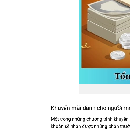
Khuyến mãi dành cho người m
Một trong những chương trình khuyến 
khoản sẽ nhận được những phần thưởng