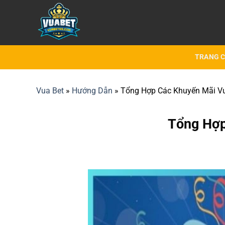
Chuyển
đến
nội
dung
TRANG 
Vua Bet
»
Hướng Dẫn
»
Tổng Hợp Các Khuyến Mãi Vu
Tổng Hợp