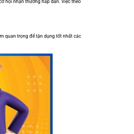
cơ hội nhận thưởng hấp dẫn. Việc theo
m quan trọng để tận dụng tốt nhất các