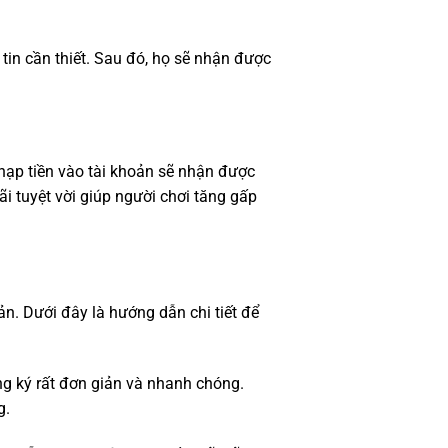
tin cần thiết. Sau đó, họ sẽ nhận được
nạp tiền vào tài khoản sẽ nhận được
i tuyệt vời giúp người chơi tăng gấp
n. Dưới đây là hướng dẫn chi tiết để
ng ký rất đơn giản và nhanh chóng.
g.