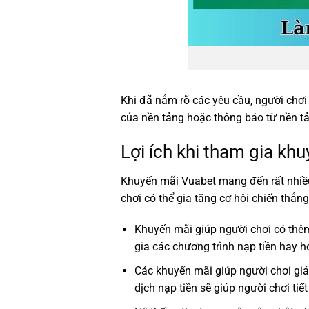
Khi đã nắm rõ các yêu cầu, người chơ
của nền tảng hoặc thông báo từ nền t
Lợi ích khi tham gia kh
Khuyến mãi Vuabet mang đến rất nhiều l
chơi có thể gia tăng cơ hội chiến thắn
Khuyến mãi giúp người chơi có thêm
gia các chương trình nạp tiền hay h
Các khuyến mãi giúp người chơi giảm
dịch nạp tiền sẽ giúp người chơi ti