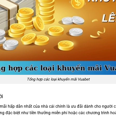
Tổng hợp các loại khuyến mãi Vuabet
ới
mãi hấp dẫn nhất của nhà cái chính là ưu đãi dành cho người c
 đặc biệt như tiền thưởng miễn phí hoặc các chương trình hoà