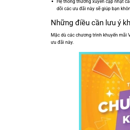
Hệ thống thường xuyên cập nhật các
dõi các ưu đãi này sẽ giúp bạn không
Những điều cần lưu ý k
Mặc dù các chương trình khuyến mãi V
ưu đãi này.