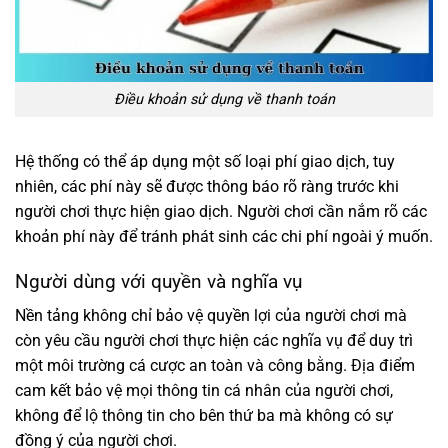
Điều khoản sử dụng về thanh toán
Hệ thống có thể áp dụng một số loại phí giao dịch, tuy
nhiên, các phí này sẽ được thông báo rõ ràng trước khi
người chơi thực hiện giao dịch. Người chơi cần nắm rõ các
khoản phí này để tránh phát sinh các chi phí ngoài ý muốn.
Người dùng với quyền và nghĩa vụ
Nền tảng không chỉ bảo vệ quyền lợi của người chơi mà
còn yêu cầu người chơi thực hiện các nghĩa vụ để duy trì
một môi trường cá cược an toàn và công bằng. Địa điểm
cam kết bảo vệ mọi thông tin cá nhân của người chơi,
không để lộ thông tin cho bên thứ ba mà không có sự
đồng ý của người chơi.