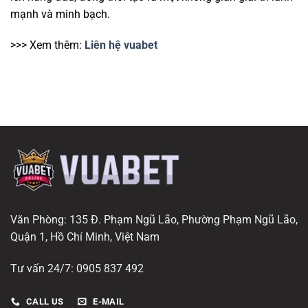
mạnh và minh bạch.
>>> Xem thêm:
Liên hệ vuabet
Văn Phòng: 135 Đ. Phạm Ngũ Lão, Phường Phạm Ngũ Lão,
Quận 1, Hồ Chí Minh, Việt Nam
Tư vấn 24/7: 0905 837 492
CALL US
E-MAIL