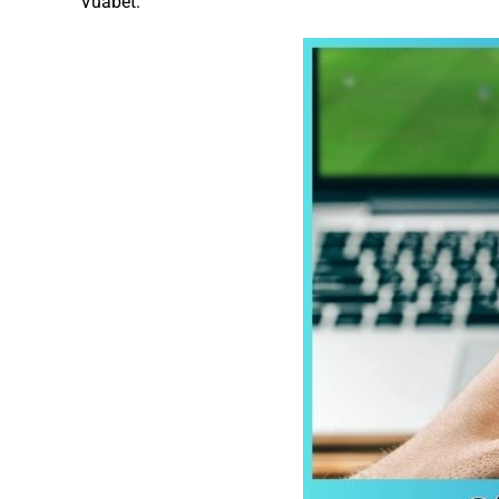
Vuabet.