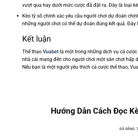
vượt qua hay dưới mức cược đã đặt ra. Đây là loại kè
Kèo tỷ số chính xác yêu cầu người chơi dự đoán chính
những người chơi có thể dự đoán đúng kết quả. Đây là
Kết luận
Thể thao
Vuabet
là một trong những dịch vụ cá cược 
nhà cái mang đến cho người chơi một sân chơi hấp d
Nếu bạn là một người yêu thích cá cược thể thao, Vu
Hướng Dẫn Cách Đọc Kè
ĐÃ ĐĂNG 