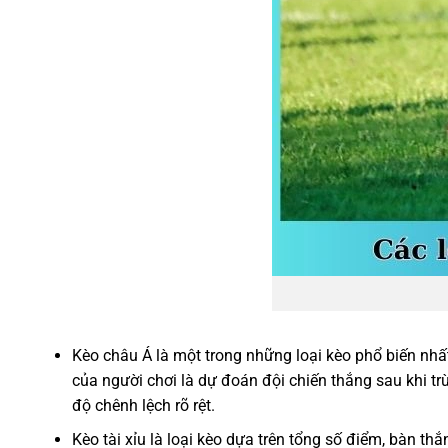
Kèo châu Á là một trong những loại kèo phổ biến nhấ
của người chơi là dự đoán đội chiến thắng sau khi trừ
độ chênh lệch rõ rệt.
Kèo tài xỉu là loại kèo dựa trên tổng số điểm, bàn t