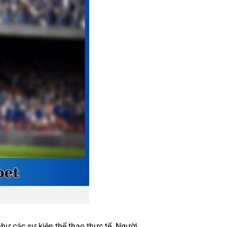
như các sự kiện thể thao thực tế. Người