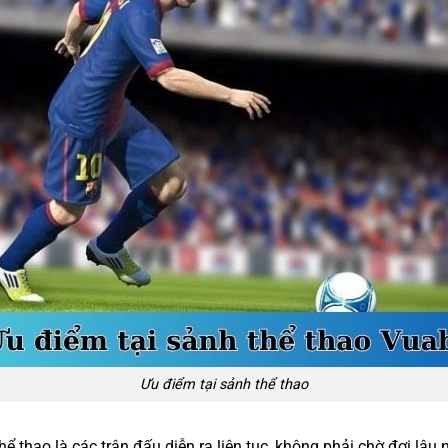
Ưu điểm tại sảnh thể thao
ể thao là các trận đấu diễn ra liên tục, không phải chờ đợi lâu 