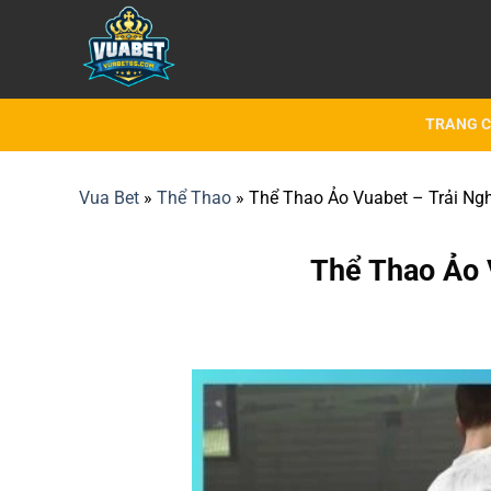
Chuyển
đến
nội
dung
TRANG 
Vua Bet
»
Thể Thao
»
Thể Thao Ảo Vuabet – Trải Ng
Thể Thao Ảo 