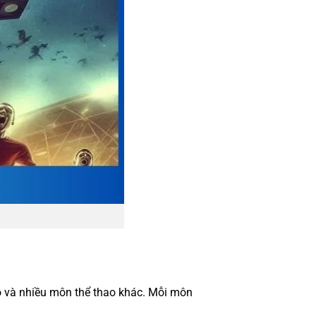
o và nhiều môn thể thao khác. Mỗi môn