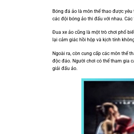
Bóng đá ảo là môn thể thao được yêu t
các đội bóng ảo thi đấu với nhau. Các 
Đua xe ảo cũng là một trò chơi phổ biế
lại cảm giác hồi hộp và kịch tính khôn
Ngoài ra, còn cung cấp các môn thể t
độc đáo. Người chơi có thể tham gia cá
giải đấu ảo.