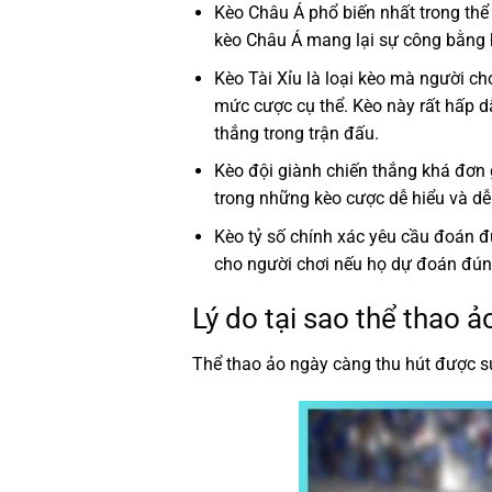
Kèo Châu Á phổ biến nhất trong thể 
kèo Châu Á mang lại sự công bằng 
Kèo Tài Xỉu là loại kèo mà người ch
mức cược cụ thể. Kèo này rất hấp d
thắng trong trận đấu.
Kèo đội giành chiến thắng khá đơn g
trong những kèo cược dễ hiểu và dễ
Kèo tỷ số chính xác yêu cầu đoán đú
cho người chơi nếu họ dự đoán đún
Lý do tại sao thể thao ả
Thể thao ảo ngày càng thu hút được s