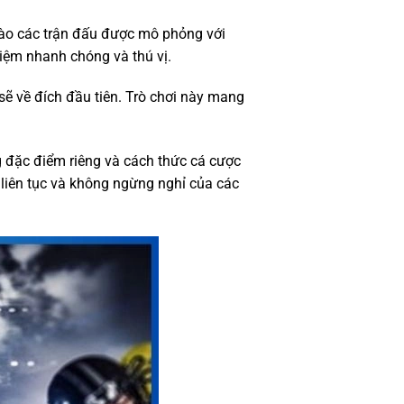
 vào các trận đấu được mô phỏng với
hiệm nhanh chóng và thú vị.
sẽ về đích đầu tiên. Trò chơi này mang
 đặc điểm riêng và cách thức cá cược
 liên tục và không ngừng nghỉ của các