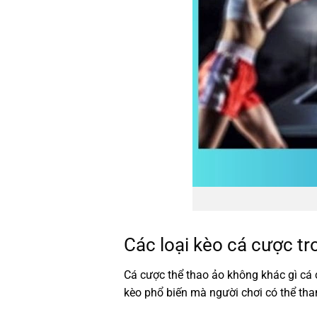
Các loại kèo cá cược tr
Cá cược thể thao ảo không khác gì cá c
kèo phổ biến mà người chơi có thể tha