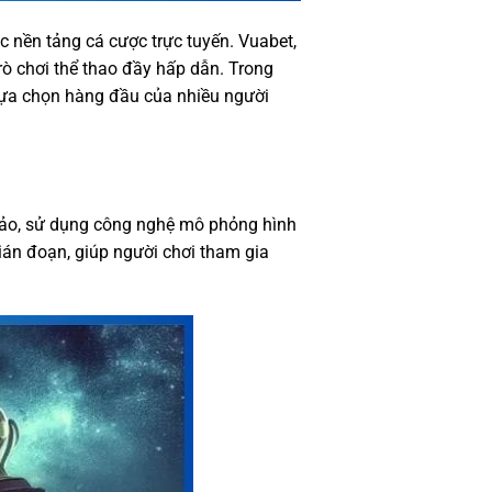
c nền tảng cá cược trực tuyến. Vuabet,
ò chơi thể thao đầy hấp dẫn. Trong
h lựa chọn hàng đầu của nhiều người
g ảo, sử dụng công nghệ mô phỏng hình
gián đoạn, giúp người chơi tham gia