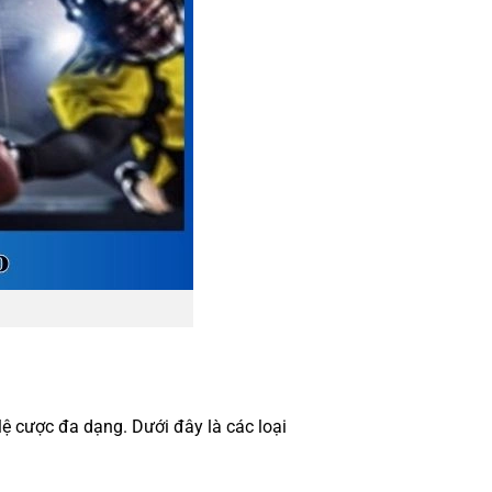
lệ cược đa dạng. Dưới đây là các loại